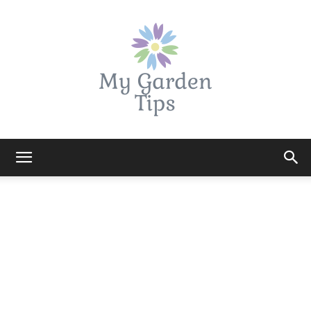
My
Garden
Tips